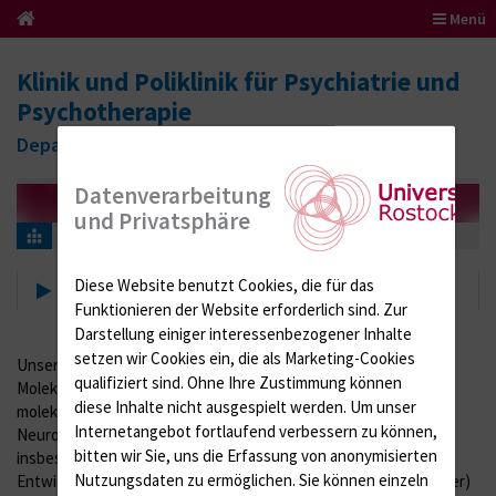
Menü
Klinik und Poliklinik für Psychiatrie und
Psychotherapie
Department für Psychosoziale Medizin
Datenverarbeitung
und Privatsphäre
Forschung
Diese Website benutzt Cookies, die für das
Forschung
Funktionieren der Website erforderlich sind.
Zur
Darstellung einiger interessenbezogener Inhalte
setzen wir Cookies ein, die als Marketing-Cookies
Unsere wissenschaftlichen Schwerpunkte umfassen u.a.
qualifiziert sind. Ohne Ihre Zustimmung können
Molekulare Psychiatrie mit einem neu errichteten
diese Inhalte nicht ausgespielt werden.
Um unser
molekularbiologischen Labor, Psychopharmakologie,
Internetangebot fortlaufend verbessern zu können,
Neurophysiologie und klinische Neuropsychologie, wobei
bitten wir Sie, uns die Erfassung von anonymisierten
insbesondere neurodegenerative Erkrankungen (Demenz) und
Nutzungsdaten zu ermöglichen.
Sie können einzeln
Entwicklungsstörungserkrankungen (ADHS im Erwachsenenalter)