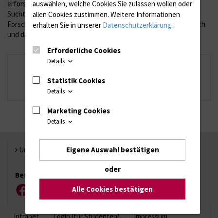
auswählen, welche Cookies Sie zulassen wollen oder
erforscht werden, aber auch affektive Störungen,
Suchterkrankungen und Psychosen. Im Zentrum aller
allen Cookies zustimmen. Weitere Informationen
Forschungsbemühungen steht stets der seelisch kranke Mensch
erhalten Sie in unserer
Datenschutzerklärung
.
und die Suche nach Möglichkeiten, ihm noch besser zu helfen.
Erforderliche Cookies
Details
Arbeitsgruppen
Labor für Molekulare Psychiatrie
Statistik Cookies
Hanse-Preis
Details
Marketing Cookies
Details
Eigene Auswahl bestätigen
Universität Rostock
oder
Besuchen Sie uns
Alle Cookies bestätigen
Facebook
Instagram
YouTube
LinkedIn
Xing
Intranet
Login (für Studenten)
Impressum