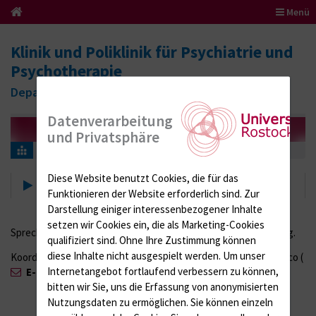
Menü
Klinik und Poliklinik für Psychiatrie und
Psychotherapie
Department für Psychosoziale Medizin
Datenverarbeitung
und Privatsphäre
Lehre
Diese Website benutzt Cookies, die für das
Lehre
Funktionieren der Website erforderlich sind.
Zur
Darstellung einiger interessenbezogener Inhalte
setzen wir Cookies ein, die als Marketing-Cookies
Sprechstunden für Studierende im Semester nach Vereinbarung.
qualifiziert sind. Ohne Ihre Zustimmung können
diese Inhalte nicht ausgespielt werden.
Um unser
Koordinator für Studium und Lehre der KPP: OA Dr. Frank Faltraco (
Internetangebot fortlaufend verbessern zu können,
E-Mail
; Tel.: 0381 494 9504)
bitten wir Sie, uns die Erfassung von anonymisierten
Nutzungsdaten zu ermöglichen.
Sie können einzeln