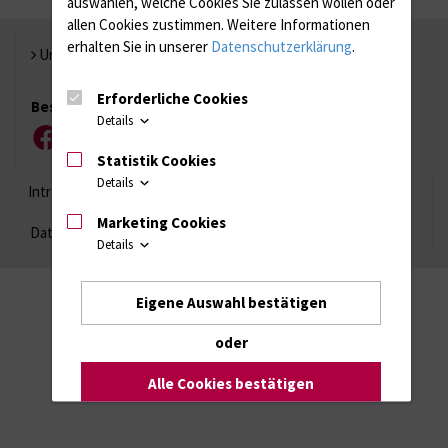
auswählen, welche Cookies Sie zulassen wollen oder
allen Cookies zustimmen. Weitere Informationen
erhalten Sie in unserer
Datenschutzerklärung
.
Universität Rostock
Erforderliche Cookies
Besuchen Sie uns
Details
Facebook
Instagram
YouTube
LinkedIn
Xing
Statistik Cookies
Details
Intranet
Login (für Studenten)
Impressum
Marketing Cookies
Datenschutzhinweise
Barrierefreiheit
Details
Eigene Auswahl bestätigen
oder
Alle Cookies bestätigen